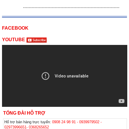
-------------------------------------------------------------------
FACEBOOK
YOUTUBE
TỔNG ĐÀI HỖ TRỢ
Hổ trợ bán hàng trực tuyến:
0908 24 98 91 - 0939979502 -
02973996651- 0368265652