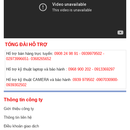
TỔNG ĐÀI HỖ TRỢ
Hổ trợ bán hàng trực tuyến:
0908 24 98 91 - 0939979502 -
02973996651- 0368265652
Hổ trợ kỹ thuật laptop và bảo hành :
0968 900 202 - 0913369297
Hổ trợ kỹ thuật CAMERA và bảo hành
:0939 979502 -0907030900-
0939302502
Thông tin công ty
Giới thiệu công ty
Thông tin liên hệ
Điều khoản giao dịch