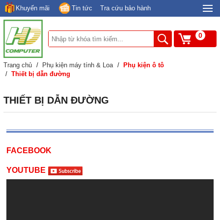
Khuyến mãi
Tin tức
Tra cứu bảo hành
0
Trang chủ
/
Phụ kiện máy tính & Loa
/
Phụ kiện ô tô
/
Thiết bị dẫn đường
THIẾT BỊ DẪN ĐƯỜNG
FACEBOOK
YOUTUBE