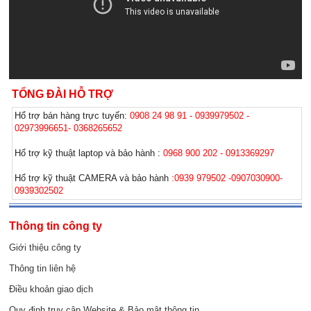
TỔNG ĐÀI HỖ TRỢ
Hổ trợ bán hàng trực tuyến:
0908 24 98 91 - 0939979502 -
02973996651- 0368265652
Hổ trợ kỹ thuật laptop và bảo hành :
0968 900 202 - 0913369297
Hổ trợ kỹ thuật CAMERA và bảo hành
:0939 979502 -0907030900-
0939302502
Thông tin công ty
Giới thiệu công ty
Thông tin liên hệ
Điều khoản giao dịch
Quy định truy cập Website & Bảo mật thông tin