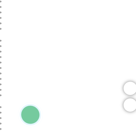
Màn hình laptop(9)
SSD-HDD laptop(9)
RAM laptop(3)
MAINBOARD laptop(0)
Màn hình cảm ứng laptop(1)
Linh kiện,Phụ kiện laptop(17)
Linh kiện máy tính
Bàn Phím Chuột(25)
Bo mạch chủ(13)
Bộ nhớ RAM(9)
Bộ vi xử lý(6)
Card Màn Hình(2)
Case -Vỏ máy tính(4)
Ổ cứng HDD(0)
Ổ Cứng SSD(0)
Ổ đĩa quang(0)
PSU-Nguồn máy tính(5)
Tản nhiệt -Làm mát(2)
Máy tính đồng bộ
Máy tính All In One theo nhu cầu(1)
Máy tính để bàn theo hãng(2)
Máy tính để bàn theo nhu cầu(0)
Máy tính mini(0)
Máy tính One In One theo hãng(0)
Máy tính chơi game