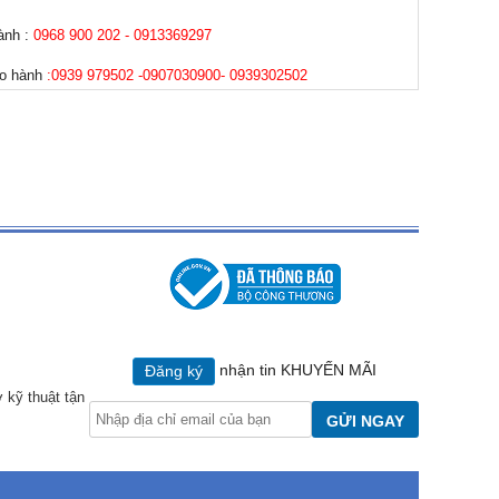
hành :
0968 900 202 - 0913369297
ảo hành
:0939 979502 -0907030900- 0939302502
nhận tin KHUYẾN MÃI
Đăng ký
ợ kỹ thuật tận
GỬI NGAY