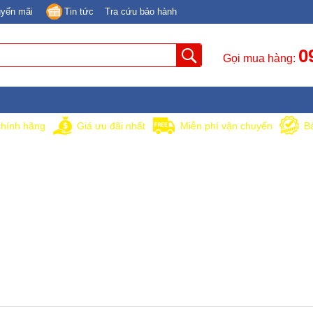
yến mãi
Tin tức
Tra cứu bảo hành
0
Gọi mua hàng:
hính hãng
Giá ưu đãi nhất
Miễn phí vận chuyển
B