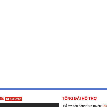
BE
TỔNG ĐÀI HỖ TRỢ
Hổ trợ bán hàng trực tuyến:
09