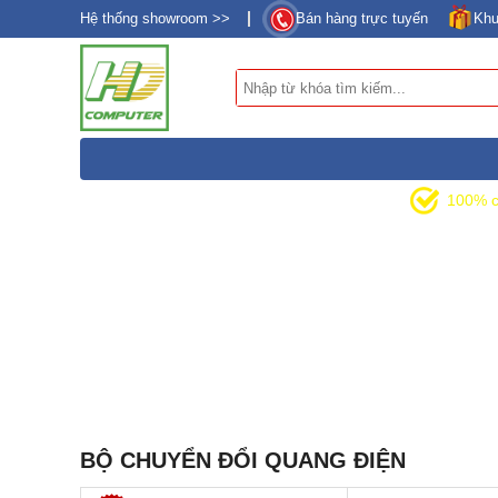
Hệ thống showroom >>
Bán hàng trực tuyến
Khu
DANH MỤC SẢN PHẨM
100% c
BỘ CHUYỂN ĐỔI QUANG ĐIỆN