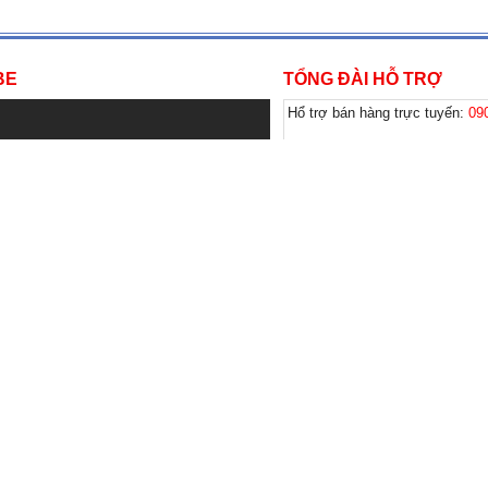
BE
TỔNG ĐÀI HỖ TRỢ
Hổ trợ bán hàng trực tuyến:
09
Hổ trợ kỹ thuật laptop và bảo 
Hổ trợ kỹ thuật CAMERA và b
& chính sách
Hỗ trợ khách hàng
Bảo Hành
Hướng Dẫn Mua Hàng Online
ổi trả sản phẩm
Phương thức thanh toán
inh doanh
Dịch vụ sửa chửa và bảo trì