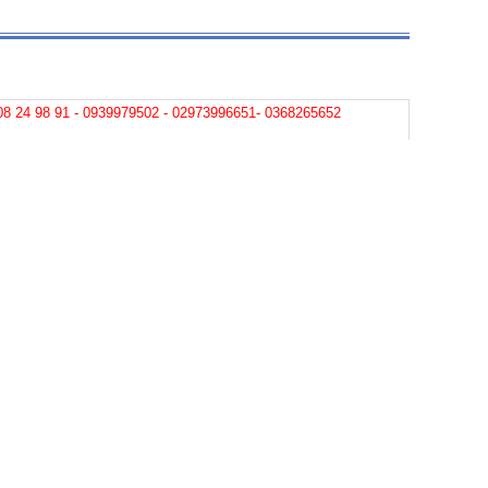
08 24 98 91 - 0939979502 - 02973996651- 0368265652
hành :
0968 900 202 - 0913369297
ảo hành
:0939 979502 -0907030900- 0939302502
nhận tin KHUYẾN MÃI
Đăng ký
GỬI NGAY