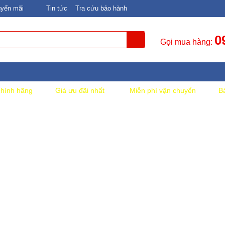
yến mãi
Tin tức
Tra cứu bảo hành
0
Gọi mua hàng:
hính hãng
Giá ưu đãi nhất
Miễn phí vận chuyển
B