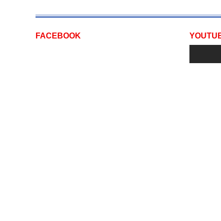
FACEBOOK
YOUTU
Thông tin công ty
Quy định 
Giới thiệu công ty
Chính Sách 
Thông tin liên hệ
Chính sách đ
Điều khoản giao dịch
Chính sách k