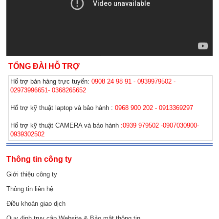
TỔNG ĐÀI HỖ TRỢ
Hổ trợ bán hàng trực tuyến:
0908 24 98 91 - 0939979502 -
02973996651- 0368265652
Hổ trợ kỹ thuật laptop và bảo hành :
0968 900 202 - 0913369297
Hổ trợ kỹ thuật CAMERA và bảo hành
:0939 979502 -0907030900-
0939302502
Thông tin công ty
Giới thiệu công ty
Thông tin liên hệ
Điều khoản giao dịch
Quy định truy cập Website & Bảo mật thông tin