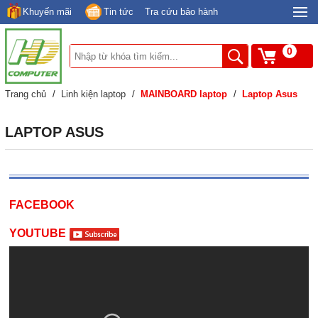
Khuyến mãi
Tin tức
Tra cứu bảo hành
0
Trang chủ
/
Linh kiện laptop
/
MAINBOARD laptop
/
Laptop Asus
LAPTOP ASUS
FACEBOOK
YOUTUBE