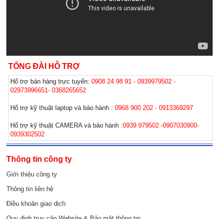
TỔNG ĐÀI HỖ TRỢ
Hổ trợ bán hàng trực tuyến:
0908 24 98 91 - 0939979502 -
02973996651- 0368265652
Hổ trợ kỹ thuật laptop và bảo hành :
0968 900 202 - 0913369297
Hổ trợ kỹ thuật CAMERA và bảo hành
:0939 979502 -0907030900-
0939302502
Thông tin công ty
Giới thiệu công ty
Thông tin liên hệ
Điều khoản giao dịch
Quy định truy cập Website & Bảo mật thông tin