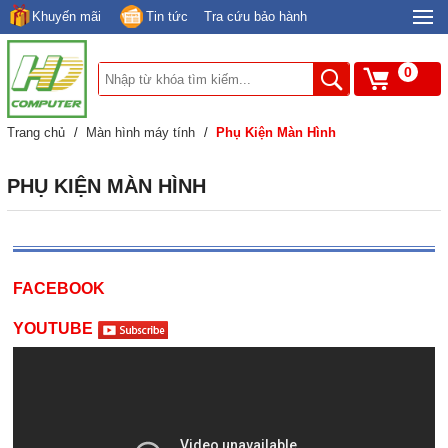
Khuyến mãi
Tin tức
Tra cứu bảo hành
0
Trang chủ
/
Màn hình máy tính
/
Phụ Kiện Màn Hình
PHỤ KIỆN MÀN HÌNH
FACEBOOK
YOUTUBE