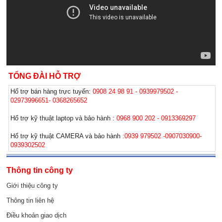
TỔNG ĐÀI HỖ TRỢ
Hổ trợ bán hàng trực tuyến:
0908 24 98 91 - 0939979502 -
02973996651- 0368265652
Hổ trợ kỹ thuật laptop và bảo hành :
0968 900 202 - 0913369297
Hổ trợ kỹ thuật CAMERA và bảo hành
:0939 979502 -0907030900-
0939302502
Thông tin công ty
Giới thiệu công ty
Thông tin liên hệ
Điều khoản giao dịch