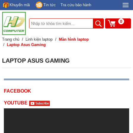
Khuyến mãi
Tin tức
Tra cứu bảo hành
0
Trang chủ
/
Linh kiện laptop
/
Màn hình laptop
/
Laptop Asus Gaming
LAPTOP ASUS GAMING
FACEBOOK
YOUTUBE