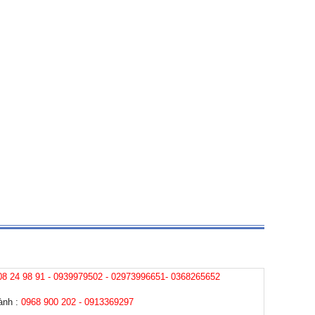
08 24 98 91 - 0939979502 - 02973996651- 0368265652
hành :
0968 900 202 - 0913369297