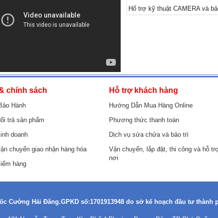
Hổ trợ kỹ thuật CAMERA và b
& chính sách
Hỗ trợ khách hàng
Bảo Hành
Hướng Dẫn Mua Hàng Online
ổi trả sản phẩm
Phương thức thanh toán
inh doanh
Dịch vụ sửa chửa và bảo trì
vận chuyển giao nhận hàng hóa
Vận chuyển, lắp đặt, thi công và hỗ tr
nơi
kiểm hàng
c Cường Hải Đăng.GPKD số:1701913948 do sở kế hoạch đầu tư thành 