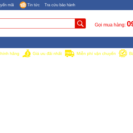
yến mãi
Tin tức
Tra cứu bảo hành
0
Gọi mua hàng:
hính hãng
Giá ưu đãi nhất
Miễn phí vận chuyển
B