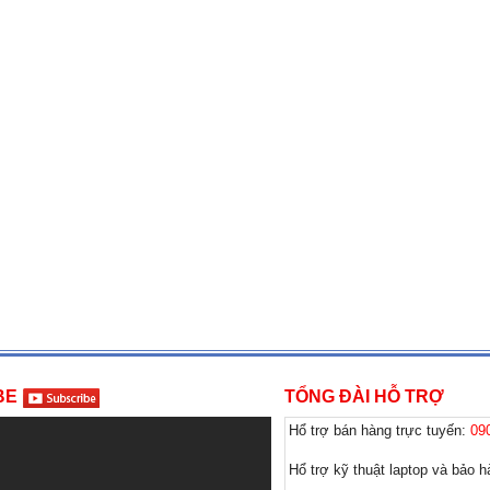
BE
TỔNG ĐÀI HỖ TRỢ
Hổ trợ bán hàng trực tuyến:
09
Hổ trợ kỹ thuật laptop và bảo 