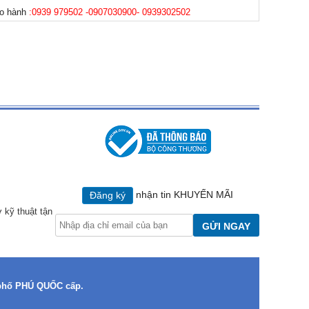
ảo hành
:0939 979502 -0907030900- 0939302502
nhận tin KHUYẾN MÃI
Đăng ký
ợ kỹ thuật tận
GỬI NGAY
phố PHÚ QUỐC cấp.