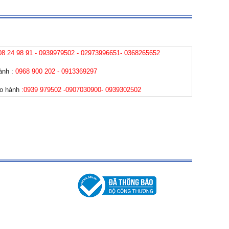
08 24 98 91 - 0939979502 - 02973996651- 0368265652
hành :
0968 900 202 - 0913369297
ảo hành
:0939 979502 -0907030900- 0939302502
nhận tin KHUYẾN MÃI
Đăng ký