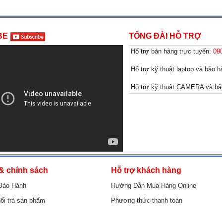
BE
TỔNG ĐÀI HỖ TRỢ
Hổ trợ bán hàng trực tuyến:
09
Hổ trợ kỹ thuật laptop và bảo 
Hổ trợ kỹ thuật CAMERA và b
& chính sách
Hỗ trợ khách hàng
Bảo Hành
Hướng Dẫn Mua Hàng Online
ổi trả sản phẩm
Phương thức thanh toán
inh doanh
Dịch vụ sửa chửa và bảo trì