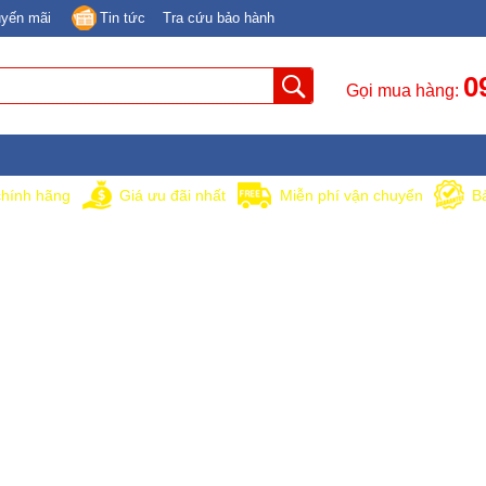
yến mãi
Tin tức
Tra cứu bảo hành
0
Gọi mua hàng:
hính hãng
Giá ưu đãi nhất
Miễn phí vận chuyển
B