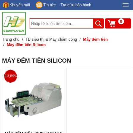
Khuyến mãi
Tin tức
Tra cứu bảo hành
0
Trang chủ
/
TB siêu thị & Máy chấm công
/
Máy đếm tiền
/
Máy đếm tiền Silicon
MÁY ĐẾM TIỀN SILICON
-13,89%