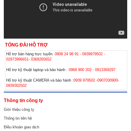
TỔNG ĐÀI HỖ TRỢ
Hổ trợ bán hàng trực tuyến:
0908 24 98 91 - 0939979502 -
02973996651- 0368265652
Hổ trợ kỹ thuật laptop và bảo hành :
0968 900 202 - 0913369297
Hổ trợ kỹ thuật CAMERA và bảo hành
:0939 979502 -0907030900-
0939302502
Thông tin công ty
Giới thiệu công ty
Thông tin liên hệ
Điều khoản giao dịch