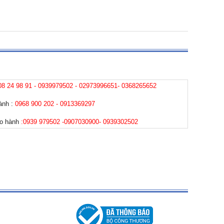
08 24 98 91 - 0939979502 - 02973996651- 0368265652
hành :
0968 900 202 - 0913369297
ảo hành
:0939 979502 -0907030900- 0939302502