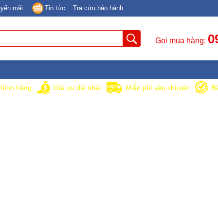
yến mãi
Tin tức
Tra cứu bảo hành
0
Gọi mua hàng:
hính hãng
Giá ưu đãi nhất
Miễn phí vận chuyển
B